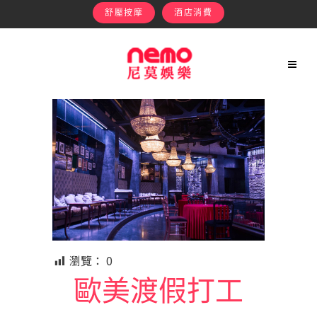
舒壓按摩
酒店消費
瀏覽：
0
歐美渡假打工