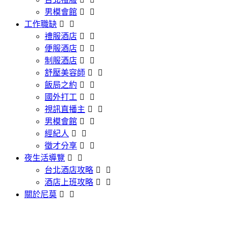
男模會館
工作職缺
禮服酒店
便服酒店
制服酒店
舒壓美容師
飯局之約
國外打工
視訊直播主
男模會館
經紀人
徵才分享
夜生活導覽
台北酒店攻略
酒店上班攻略
關於尼莫