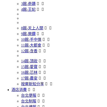
3館-奇蹟
4館-王妃
8館-天上人間
9館-樂鑽
10館-手中情
11館-大都會
12館-含香
14館-頂妝
15館-愛寶
16館-芯林
17館-農安
按摩新知分享
酒店消費
台北便服
台北制服
台北禮服