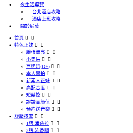
夜生活導覽
台北酒店攻略
酒店上班攻略
關於尼莫
首頁
特色正妹
臉蛋漂亮
小隻馬
巨奶奶(D+)
本人實拍
新素人正妹
高配合度
短髮控
認證高顏值
預約送音樂
舒壓按摩
1館-潘朵拉
2館-沁香閣