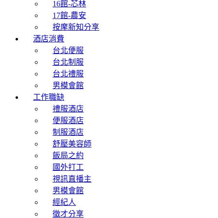
16館-芯林
17館-農安
按摩新知分享
酒店消費
台北便服
台北制服
台北禮服
男模會館
工作職缺
禮服酒店
便服酒店
制服酒店
舒壓美容師
飯局之約
國外打工
視訊直播主
男模會館
經紀人
徵才分享