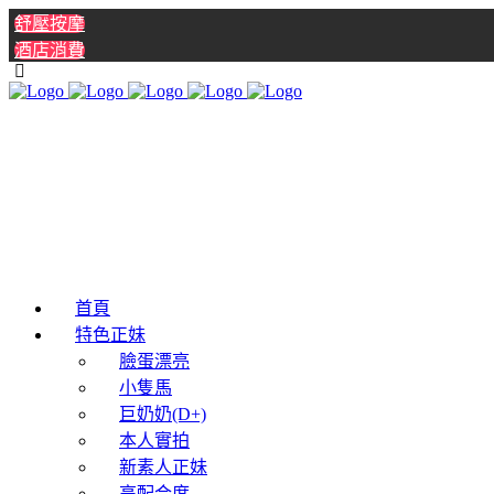
舒壓按摩
酒店消費
首頁
特色正妹
臉蛋漂亮
小隻馬
巨奶奶(D+)
本人實拍
新素人正妹
高配合度