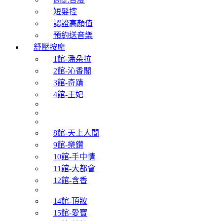
短髮控
認證高顏值
預約送音樂
舒壓按摩
1館-潘朵拉
2館-沁香閣
3館-奇蹟
4館-王妃
8館-天上人間
9館-樂鑽
10館-手中情
11館-大都會
12館-含香
14館-頂妝
15館-愛寶