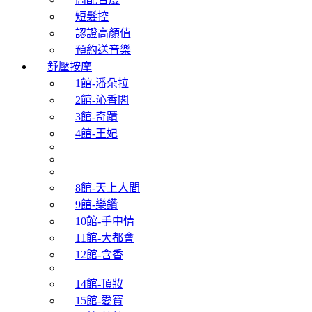
短髮控
認證高顏值
預約送音樂
舒壓按摩
1館-潘朵拉
2館-沁香閣
3館-奇蹟
4館-王妃
8館-天上人間
9館-樂鑽
10館-手中情
11館-大都會
12館-含香
14館-頂妝
15館-愛寶