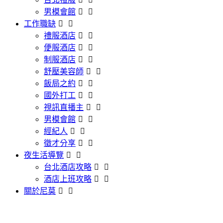
男模會館
工作職缺
禮服酒店
便服酒店
制服酒店
舒壓美容師
飯局之約
國外打工
視訊直播主
男模會館
經紀人
徵才分享
夜生活導覽
台北酒店攻略
酒店上班攻略
關於尼莫