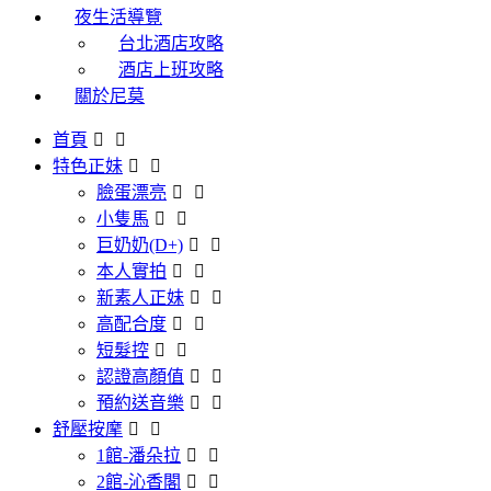
夜生活導覽
台北酒店攻略
酒店上班攻略
關於尼莫
首頁
特色正妹
臉蛋漂亮
小隻馬
巨奶奶(D+)
本人實拍
新素人正妹
高配合度
短髮控
認證高顏值
預約送音樂
舒壓按摩
1館-潘朵拉
2館-沁香閣