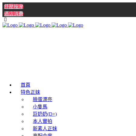
舒壓按摩
酒店消費
首頁
特色正妹
臉蛋漂亮
小隻馬
巨奶奶(D+)
本人實拍
新素人正妹
高配合度