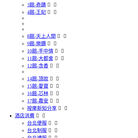
3館-奇蹟
4館-王妃
8館-天上人間
9館-樂鑽
10館-手中情
11館-大都會
12館-含香
14館-頂妝
15館-愛寶
16館-芯林
17館-農安
按摩新知分享
酒店消費
台北便服
台北制服
台北禮服