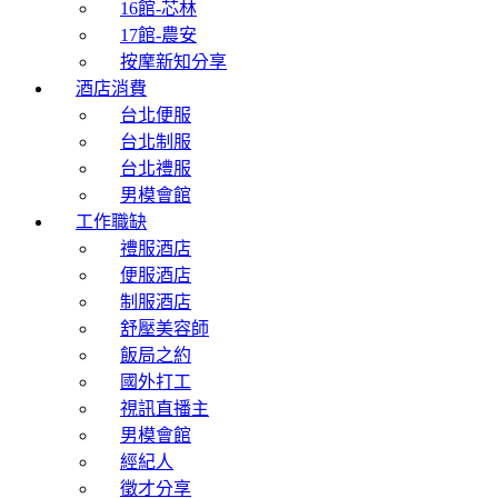
16館-芯林
17館-農安
按摩新知分享
酒店消費
台北便服
台北制服
台北禮服
男模會館
工作職缺
禮服酒店
便服酒店
制服酒店
舒壓美容師
飯局之約
國外打工
視訊直播主
男模會館
經紀人
徵才分享