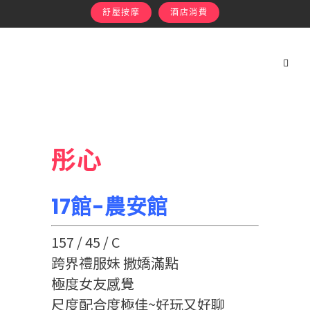
舒壓按摩
酒店消費
彤心
17館-農安館
157 / 45 / C
跨界禮服妹 撒嬌滿點
極度女友感覺
尺度配合度極佳~好玩又好聊