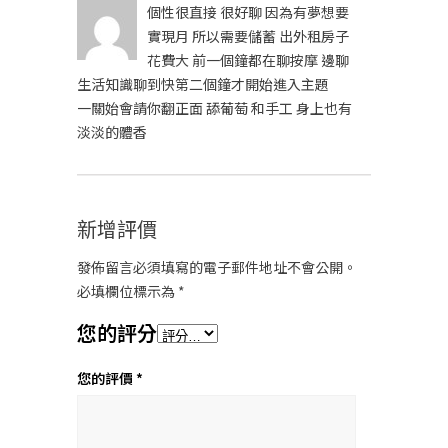
個性很直接 很好聊 因為有夢想要
實現月 所以需要儲蓄 出外租房子
花費大 前一個鐘都在聊按摩 邊聊
生活知識聊到快第二個鐘才開始進入主題
一關始會請你翻正面 舔葡萄 和手工 身上也有
淡淡的體香
新增評價
發佈留言必須填寫的電子郵件地址不會公開。
必填欄位標示為
*
您的評分
您的評價
*