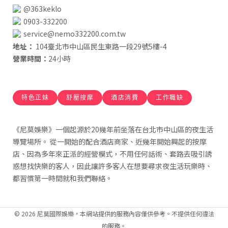
@363keklo
0903-332200
service@nemo332200.com.tw
地址：
104臺北市中山區民生東路一段29號5樓-4
營業時間：
24小時
特色正妹
舒壓按摩
酒店消費
工作職缺
《尼莫娛樂》一個起源於20幾年前坐落在台北市中山區的夜生活
導覽場所。 從一開始的配合酒店商家、近幾年開始興起的按摩
店、因為多年來正派的經營模式，不用任何話術、套路去吸引誘
惑想找快樂的客人，因此讓許多客人在想要尋求夜生活玩樂時、
都習慣第一時間就和我們聯絡。
© 2026 尼莫國際娛樂，本網站提供的服務內容僅供參考。不提供任何違法
的服務。