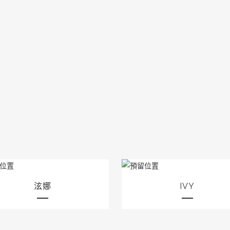
泫娜
IVY