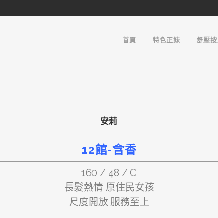
首頁
特色正妹
舒壓按
安莉
12館-含香
160 / 48 / C
長髮熱情 原住民女孩
尺度開放 服務至上