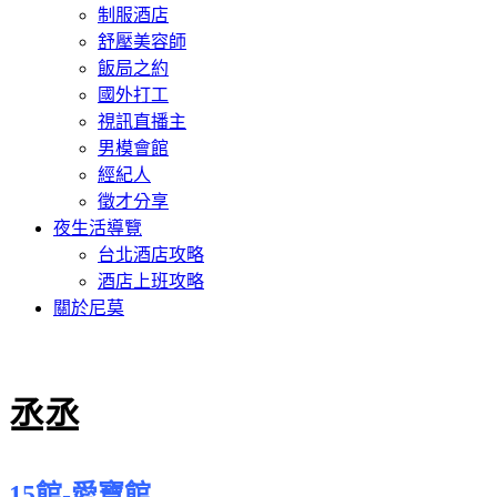
制服酒店
舒壓美容師
飯局之約
國外打工
視訊直播主
男模會館
經紀人
徵才分享
夜生活導覽
台北酒店攻略
酒店上班攻略
關於尼莫
丞丞
15館-愛寶館