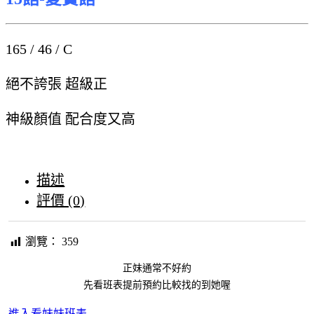
165 / 46 / C
絕不誇張 超級正
神級顏值 配合度又高
描述
評價 (0)
瀏覽：
359
正妹通常不好約
先看班表提前預約比較找的到她喔
進入看妹妹班表