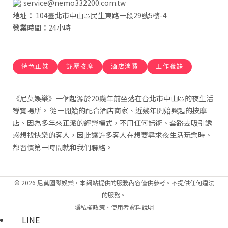
service@nemo332200.com.tw
地址：
104臺北市中山區民生東路一段29號5樓-4
營業時間：
24小時
特色正妹
舒壓按摩
酒店消費
工作職缺
《尼莫娛樂》一個起源於20幾年前坐落在台北市中山區的夜生活
導覽場所。 從一開始的配合酒店商家、近幾年開始興起的按摩
店、因為多年來正派的經營模式，不用任何話術、套路去吸引誘
惑想找快樂的客人，因此讓許多客人在想要尋求夜生活玩樂時、
都習慣第一時間就和我們聯絡。
© 2026 尼莫國際娛樂，本網站提供的服務內容僅供參考。不提供任何違法
的服務。
隱私權政策
、
使用者資料說明
LINE