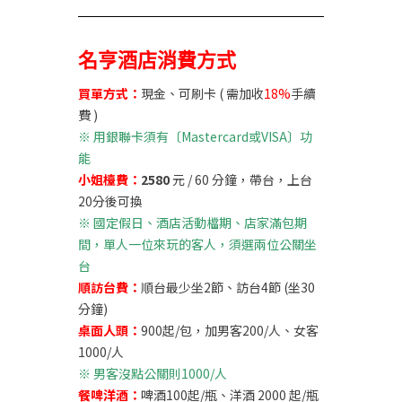
名亨酒店
消費方式
買單方式：
現金、可刷卡 ( 需加收
18%
手續
費 )
※
用銀聯卡須有〔Mastercard或VISA〕功
能
小姐檯費：
2580
元 / 60 分鐘，帶台，上台
20分後可換
※
國定假日、酒店活動檔期、店家滿包期
間，單人一位來玩的客人，須選兩位公關坐
台
順訪台費：
順台最少坐2節、訪台4節 (坐30
分鐘)
桌面人頭：
900起/包，加男客200/人、女客
1000/人
※ 男客沒點公關則1000/人
餐啤洋酒：
啤酒100起/瓶、洋酒 2000 起/瓶