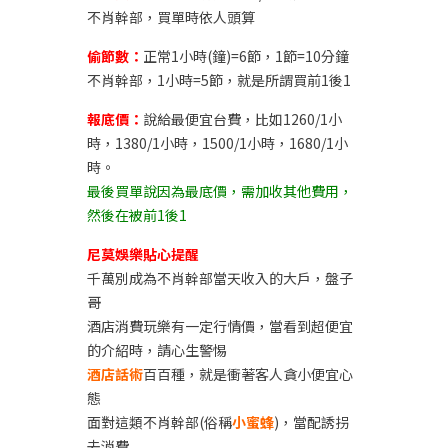
不肖幹部，買單時依人頭算
偷節數：
正常1小時(鐘)=6節，1節=10分鐘
不肖幹部，1小時=5節，就是所謂買前1後1
報底價：
說給最便宜台費，比如1260/1小
時，1380/1小時，1500/1小時，1680/1小
時。
最後買單說因為最底價，需加收其他費用，
然後在被前1後1
尼莫娛樂貼心提醒
千萬別成為不肖幹部當天收入的大戶，盤子
哥
酒店消費玩樂有一定行情價，當看到超便宜
的介紹時，請心生警惕
酒店話術
百百種，就是衝著客人貪小便宜心
態
面對這類不肖幹部(俗稱
小蜜蜂
)，當配誘拐
去消費