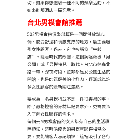
切。如果你想體驗一種不同的娛樂活動，不
妨來制服酒店一探究竟。
台北男模會館推薦
502男模會館
俱樂部算是一個提供放鬆心
情、感受舒適和情感支持的地方，最主要吸
引女性顧客。過去，它也被稱為“牛郎
店”。隨著時代的改變，這個詞逐漸被「男
公關」或「男模特兒」取代。台北市林森北
路一帶，深夜時段，並非都是女公關生活的
開始，也是帥氣健美的小鮮肉，逐漸成為許
多女性顧客的最新關注焦點。
要成為一名男模特並不是一件很容易的事，
除了嚴格控管的身材年紀要求外，更需要深
入了解女性顧客的需求。
每個去
M男模會館
的女人都有自己的生活瑣
碎煩惱。這時候優秀的男模就顯得相當必
要，要能讓客人忘記煩惱。這裡吸引了各行