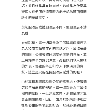
巧，並且總是具有時尚感。這就是為什麼尊
榮客人來便服店消費時方能被認為是頂級體
驗中的奢華享受。
與制服酒店或禮服酒店不同，便服酒店不涉
及脫
衣或跳舞。這一切都是為了保障與保護包括
名人和商業精英在內的高端客戶，營造奢華
的氛圍。公關會確保您度過愉快的時光，並
且會竭盡全力讓您滿意。憑藉她們令人驚嘆
的外表、優雅的舉止和令人印象深刻的資
質，這些是只能在便服酒店感受的到喔。
由於高標準環境和對公關的高要求，便服酒
店保持著嚴格的規範。這一切都是為了營造
獨有的氛圍，一旦建立起來，消費樂趣才算
真正開始體驗。因此，如果您對來到便服店
後能發生的事情感到好奇，您就必須親自體