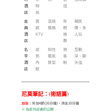
酒
時
控
店
尚
金
質
混搭
年
親民
典
感
風格
輕
價、多
酒
KTV
族
人玩
店
群
名
成
知性
熟
互動
亨
熟
風氣
客
深、聊
酒
內
質型
制
天佳
店
斂
尼莫筆記：(術語篇)
訪台：
另加4節(30分鐘)，須坐30分鐘
※
指定找認識的公關