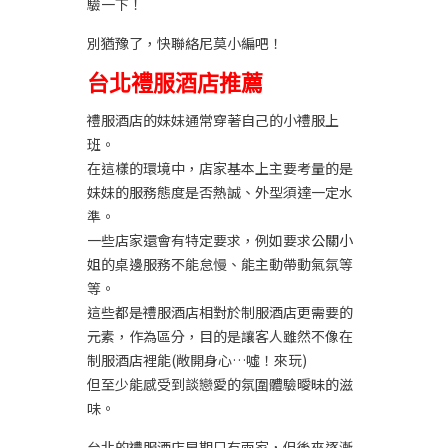
驗一下！
別猶豫了，快聯絡尼莫小編吧！
台北禮服酒店推薦
禮服酒店的妹妹通常穿著自己的小禮服上
班。
在這樣的環境中，店家基本上主要考量的是
妹妹的服務態度是否熱誠、外型須達一定水
準。
一些店家還會有特定要求，例如要求
公關小
姐
的桌邊服務不能怠慢、能主動帶動氣氛等
等。
這些都是禮服酒店相對於制服酒店更需要的
元素，作為區分，目的是讓客人雖然不像在
制服酒店裡能(敞開身心…噓！來玩)
但至少能感受到談戀愛的氛圍體驗曖昧的滋
味。
台北的禮服酒店早期只有兩家，但後來逐漸