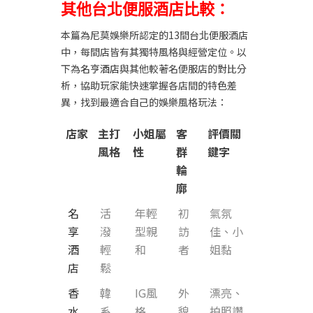
其他台北便服酒店比較：
本篇為尼莫娛樂所認定的13間台北便服酒店
中，每間店皆有其獨特風格與經營定位。以
下為
名亨酒店
與其他較著名便服店的對比分
析，協助玩家能快速掌握各店間的特色差
異，找到最適合自己的娛樂風格玩法：
店家
主打
小姐屬
客
評價關
風格
性
群
鍵字
輪
廓
名
活
年輕
初
氣氛
享
潑
型親
訪
佳、小
酒
輕
和
者
姐黏
店
鬆
香
韓
IG風
外
漂亮、
水
系
格
貌
拍照讚