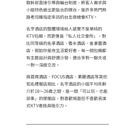
取幹部直接引導與輪台制度，將客人需求與
小姐特色做出更貼合的媒合，是許多熟門熟
路老司機指定來訪的
台北夜總會KTV
。
名亨酒店的整體環境給人感覺不是單純的
KTV包廂，而更像是「私人社交會所」，對
比同等級的
名享酒店
、
香水酒店
、
金拿督酒
店
，假如你是夜生活愛好者，每一間包廂都
有主題設計與舒適沙發，適合多對一聊天或
一對一深度交流。
與
首席酒店
、
FOCUS酒店
、
紫藤酒店
等其他
知名禮服店相比，名亨酒店的小姐平均年齡
介於18～26歲之間，是一間「可以玩，也能
談事」的便服店，對喜歡場面但不喜歡表演
式KTV者極具吸引力。