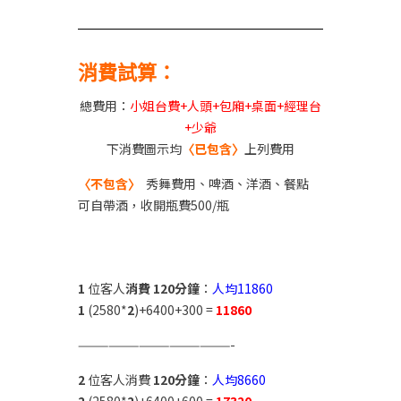
消費試算：
總費用：
小姐台費+人頭+包廂+桌面
+經理台
+少爺
下消費圖示均
〈已包含〉
上列費用
〈不包含〉
秀舞費用、啤酒、洋酒、餐點
可自帶酒，收開瓶費500/瓶
1
位客人
消費 120分鐘
：
人均11860
1
(2580*
2
)+6400+300 =
11860
———————————————-
2
位客人消費
120分鐘
：
人均8660