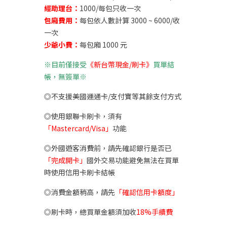
經助理台：
1000/每包只收一次
包廂費用：
每包依人數計算 3000 ~ 6000/收
一次
少爺小費：
每包廂 1000 元
※目前僅接受
《新台幣現金/刷卡》
買單結
帳，無簽單※
◎不支援美國運通卡/支付寶等其餘支付方式
◎使用銀聯卡刷卡，須有
「Mastercard/Visa」
功能
◎外國遊客消費前，請先確認銀行是否已
「完成開卡」
國外交易功能避免無法在買單
時使用信用卡刷卡結帳
◎消費金額稍高，請先
「確認信用卡額度」
◎刷卡時，總買單金額須加收
18%手續費