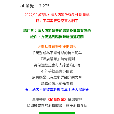
瀏覽：
2,275
2022/11/07起，進入店家免強制性測量規
範，不再需要登記實名制了
請注意：進入店家消費前請隨身攜帶有照的
證件，方便遇到臨檢時能加速通關
※重點須知避免被剝削※
千萬別成為不肖幹部的待宰肥羊
『酒店灌單』時常聽到
為何還總是會有人掉落陷阱呢
不外乎就是貪小便宜
尼莫娛樂已有眾多詳細介紹文章
請務必來玩前先看看
★上酒店不怕被宰幹部灌單手法大揭密★
直接連絡
《尼莫娛樂》
幫您安排
給您最完善的消費體驗，詳盡消費介紹