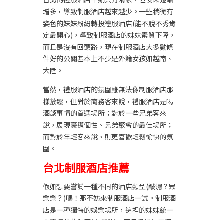
增多，導致制服酒店越來越少。一些稍微有
姿色的妹妹紛紛轉投禮服酒店(能不脫不秀肯
定最開心)，導致制服酒店的妹妹素質下降，
而且是沒有回頭路，現在制服酒店大多數條
件好的公關基本上不少是外籍女孩如越南、
大陸。
當然，
禮服酒店
的氛圍雖無法像制服酒店那
樣放鬆，但對於商務客來說，禮服酒店是喝
酒談事情的首選場所；對於一些兄弟客來
說，展現豪邁個性、兄弟聚會的最佳場所；
而對於年輕客來說，則更喜歡輕鬆愉快的氛
圍。
台北制服酒店推薦
假如想要嘗試一種不同的酒店類型(鹹濕？眾
樂樂？)嗎！那不妨來制服酒店一試。制服酒
店是一種獨特的娛樂場所，這裡的妹妹統一