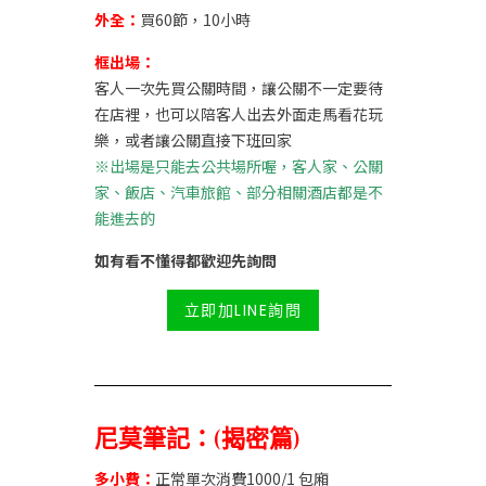
外全：
買60節，10小時
框出場：
客人一次先買公關時間，讓公關不一定要待
在店裡，也可以陪客人出去外面走馬看花玩
樂，或者讓公關直接下班回家
※出場是只能去公共場所喔，客人家、公關
家、飯店、汽車旅館、部分相關酒店都是不
能進去的
如有看不懂得都歡迎先詢問
立即加LINE詢問
尼莫筆記：(揭密篇)
多小費：
正常單次消費1000/1 包廂