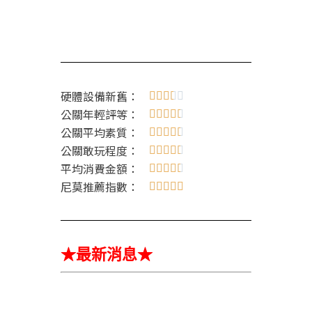
硬體設備新舊：





公關年輕評等：





公關平均素質：





公關敢玩程度：





平均消費金額：





尼莫推薦指數：





★最新消息★