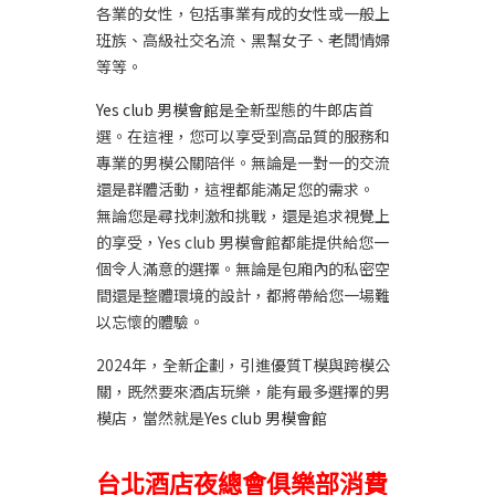
各業的女性，包括事業有成的女性或一般上
班族、高級社交名流、黑幫女子、老闆情婦
等等。
Yes club 男模會館
是全新型態的牛郎店首
選。在這裡，您可以享受到高品質的服務和
專業的男模公關陪伴。無論是一對一的交流
還是群體活動，這裡都能滿足您的需求。
無論您是尋找刺激和挑戰，還是追求視覺上
的享受，Yes club 男模會館都能提供給您一
個令人滿意的選擇。無論是包廂內的私密空
間還是整體環境的設計，都將帶給您一場難
以忘懷的體驗。
2024年，全新企劃，引進優質T模與跨模公
關，既然要來酒店玩樂，能有最多選擇的男
模店，當然就是
Yes club 男模會館
台北酒店夜總會俱樂部消費