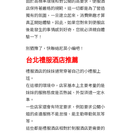
由於高標準環境和對公關的高要求，便服酒
店保持著嚴格的規範。這一切都是為了營造
獨有的氛圍，一旦建立起來，消費樂趣才算
真正開始體驗。因此，如果您對來到便服店
後能發生的事情感到好奇，您就必須親自體
驗一下！
別猶豫了，快聯絡尼莫小編吧！
台北禮服酒店推薦
禮服酒店的妹妹通常穿著自己的小禮服上
班。
在這樣的環境中，店家基本上主要考量的是
妹妹的服務態度是否熱誠、外型須達一定水
準。
一些店家還會有特定要求，例如要求
公關小
姐
的桌邊服務不能怠慢、能主動帶動氣氛等
等。
這些都是禮服酒店相對於制服酒店更需要的