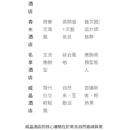
酒
店
香
微奢
高顏值
藝文圈/
水
文青
+文藝
設計師
酒
風
氣息
族群
店
名
主流
綜合風
應酬商
享
應酬
格
務型客
酒
型
人
店
威
現代
自然
首購新
晶
社交
系、互
客、輕
酒
輕鬆
動派
熟男
店
風
威晶酒店的核心優勢在於新派自然路線與現