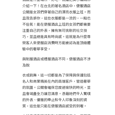
介紹一下！在台北的著名酒店中，
便服酒店
公關是女孩們穿著自己的漂亮衣服上班。而
且我告訴你，這些衣服都是一流的，一點也
不俗氣！能在便服酒店上班的女孩們都需要
注重自己的外表，擁有無可挑剔的社交技
巧，並且總是具有時尚感。這就是為什麼尊
榮客人來便服店消費時方能被認為是頂級體
驗中的奢華享受。
與制服酒店或禮服酒店不同，便服酒店不涉
及脫
衣或跳舞。這一切都是為了保障與保護包括
名人和商業精英在內的高端客戶，營造奢華
的氛圍。公關會確保您度過愉快的時光，並
且會竭盡全力讓您滿意。憑藉她們令人驚嘆
的外表、優雅的舉止和令人印象深刻的資
質，這些是只能在便服酒店感受的到喔。