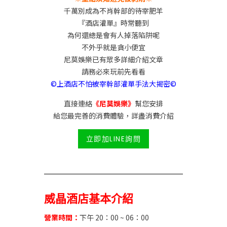
千萬別成為不肖幹部的待宰肥羊
『酒店灌單』時常聽到
為何還總是會有人掉落陷阱呢
不外乎就是貪小便宜
尼莫娛樂已有眾多詳細介紹文章
請務必來玩前先看看
©上酒店不怕被宰幹部灌單手法大揭密©
直接連絡
《尼莫娛樂》
幫您安排
給您最完善的消費體驗，詳盡消費介紹
立即加LINE詢問
威晶酒店基本介紹
營業時間：
下午 20：00 ~ 06：00