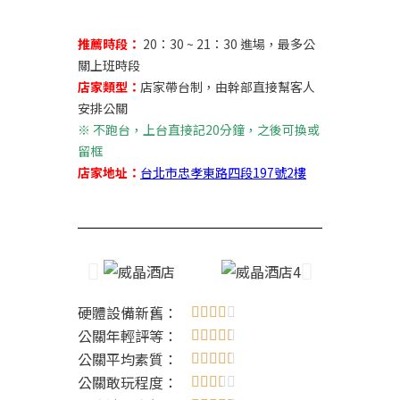
推薦時段：
20：30 ~ 21：30 進場，最多公
關上班時段
店家類型：
店家帶台制，由幹部直接幫客人
安排公關
※ 不跑台，上台直接記20分鐘，之後可換或
留框
店家地址：
台北市忠孝東路四段197號2樓
硬體設備新舊：





公關年輕評等：





公關平均素質：





公關敢玩程度：




