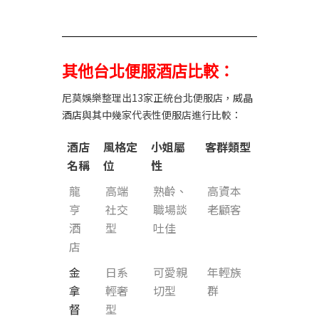
其他台北便服酒店比較：
尼莫娛樂整理出13家正統台北便服店，
威晶
酒店
與其中幾家代表性便服店進行比較：
酒店
風格定
小姐屬
客群類型
名稱
位
性
龍
高端
熟齡、
高資本
亨
社交
職場談
老顧客
酒
型
吐佳
店
金
日系
可愛親
年輕族
拿
輕奢
切型
群
督
型