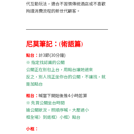
代互動玩法，適合不習慣傳統酒店或不喜歡
拘謹消費流程的新世代顧客。
尼莫筆記：(術語篇)
點台：
計3節(30分鐘)
※
指定找認識的公關
公關正在別包上台，用點台讓她過來
反之，別人找正坐你台的公關，不讓找，就
是加點台
框台：
喊當下開始後推4小時起算
※
先買公關坐台時間
搶公關狀況，照順序喊，大壓過小
框全場〉到底框〉小框〉點台
小框：