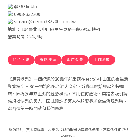
@363keklo
0903-332200
service@nemo332200.com.tw
地址：
104臺北市中山區民生東路一段29號5樓-4
營業時間：
24小時
特色正妹
舒壓按摩
酒店消費
工作職缺
《尼莫娛樂》一個起源於20幾年前坐落在台北市中山區的夜生活
導覽場所。 從一開始的配合酒店商家、近幾年開始興起的按摩
店、因為多年來正派的經營模式，不用任何話術、套路去吸引誘
惑想找快樂的客人，因此讓許多客人在想要尋求夜生活玩樂時、
都習慣第一時間就和我們聯絡。
© 2026 尼莫國際娛樂，本網站提供的服務內容僅供參考。不提供任何違法
的服務。