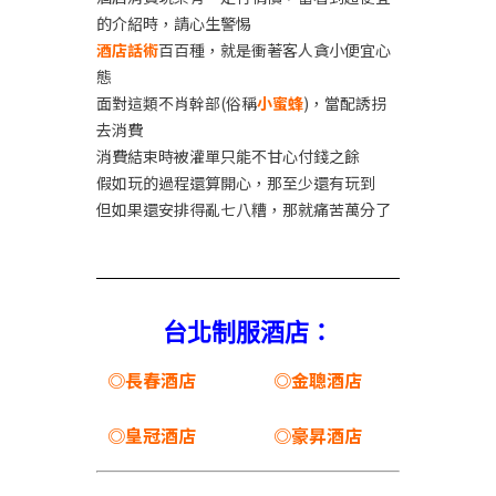
的介紹時，請心生警惕
酒店話術
百百種，就是衝著客人貪小便宜心
態
面對這類不肖幹部(俗稱
小蜜蜂
)，當配誘拐
去消費
消費結束時被灌單只能不甘心付錢之餘
假如玩的過程還算開心，那至少還有玩到
但如果還安排得亂七八糟，那就痛苦萬分了
台北制服酒店：
◎長春酒店
◎金聰酒店
◎皇冠酒店
◎豪昇酒店