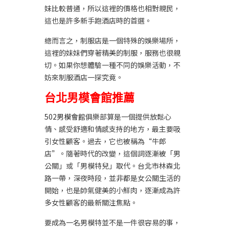
妹比較普通，所以這裡的價格也相對親民，
這也是許多新手跑酒店時的首選。
總而言之，制服店是一個特殊的娛樂場所，
這裡的妹妹們穿著精美的制服，服務也很親
切。如果你想體驗一種不同的娛樂活動，不
妨來制服酒店一探究竟。
台北男模會館推薦
502男模會館
俱樂部算是一個提供放鬆心
情、感受舒適和情感支持的地方，最主要吸
引女性顧客。過去，它也被稱為“牛郎
店”。隨著時代的改變，這個詞逐漸被「男
公關」或「男模特兒」取代。台北市林森北
路一帶，深夜時段，並非都是女公關生活的
開始，也是帥氣健美的小鮮肉，逐漸成為許
多女性顧客的最新關注焦點。
要成為一名男模特並不是一件很容易的事，