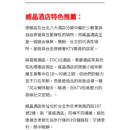
威晶酒店特色推薦：
便服店在台北八大酒店分類中屬於少數兼具
自由穿著與互動彈性的場所，而
威晶酒店
正
是一個融合娛樂、應酬、社交的代表性場
所，是極具
台北夜總會KTV
風格的店家。
與
首席酒店
、
FOCUS酒店
、
紫藤酒店
等其他
知名禮服店相比，威晶酒店的便服小姐年齡
層主要集中在18～30歲之間，但她們的魅力
並不只在年齡，而是營造出的就是這樣一種
「可以暢快聊天、喝酒、玩KTV但無壓力的
高級社交空間」。
威晶酒店
地址位於台北市忠孝東路四段197
號2樓，與「豪威酒店」同棟不同樓層，鄰近
捷運忠孝敦化站步行僅約3分鐘路程，交通便
利、鬧中取靜。