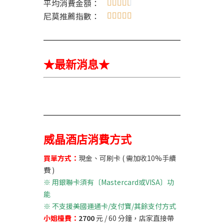
平均消費金額：





尼莫推薦指數：





★最新消息★
威晶酒店消費方式
買單方式：
現金、可刷卡 ( 需加收10%手續
費 )
※
用銀聯卡須有〔Mastercard或VISA〕功
能
※ 不支援美國運通卡/支付寶/其餘支付方式
小姐檯費：
2700
元 / 60 分鐘，店家直接帶