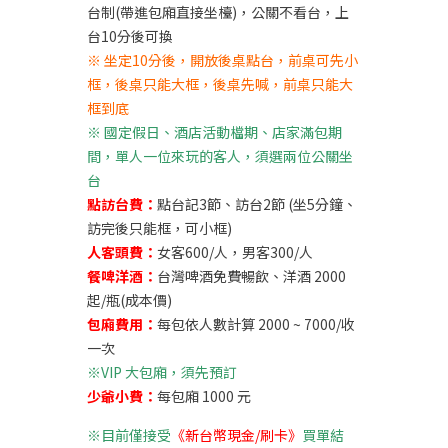
台制(帶進包廂直接坐檯)，公關不看台，上
台10分後可換
※ 坐定10分後，開放後桌點台，前桌可先小
框，後桌只能大框，
後桌先喊，前桌只能大
框到底
※ 國定假日、酒店活動檔期、店家滿包期
間，單人一位來玩的客人，須選兩位公關坐
台
點訪台費：
點台記3節、訪台2節 (坐5分鐘、
訪完後只能框，可小框)
人客頭費：
女客600/人，男客300/人
餐啤洋酒：
台灣啤酒免費暢飲、洋酒 2000
起/瓶(成本價)
包廂費用：
每包依人數計算 2000 ~ 7000/收
一次
※VIP 大包廂，須先預訂
少爺小費：
每包廂 1000 元
※目前僅接受
《新台幣現金/刷卡》
買單結