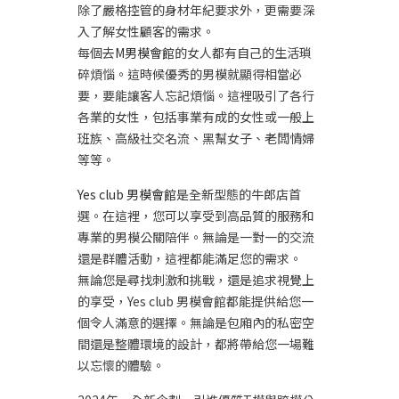
除了嚴格控管的身材年紀要求外，更需要深
入了解女性顧客的需求。
每個去
M男模會館
的女人都有自己的生活瑣
碎煩惱。這時候優秀的男模就顯得相當必
要，要能讓客人忘記煩惱。這裡吸引了各行
各業的女性，包括事業有成的女性或一般上
班族、高級社交名流、黑幫女子、老闆情婦
等等。
Yes club 男模會館
是全新型態的牛郎店首
選。在這裡，您可以享受到高品質的服務和
專業的男模公關陪伴。無論是一對一的交流
還是群體活動，這裡都能滿足您的需求。
無論您是尋找刺激和挑戰，還是追求視覺上
的享受，Yes club 男模會館都能提供給您一
個令人滿意的選擇。無論是包廂內的私密空
間還是整體環境的設計，都將帶給您一場難
以忘懷的體驗。