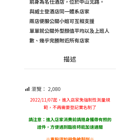
前身為名仕酒店，位於中山北路。
與威士登酒店同一體系店家
兩店便服公關小姐可互相支援
單單就公關外型顏值平均以及上班人
數、幾乎完勝附近所有店家
描述
瀏覽：
2,080
2022/11/07起，進入店家免強制性測量規
範，不再需要登記實名制了
請注意：進入店家消費前請隨身攜帶有照的
證件，方便遇到臨檢時能加速通關
※重點須知避免被剝削※