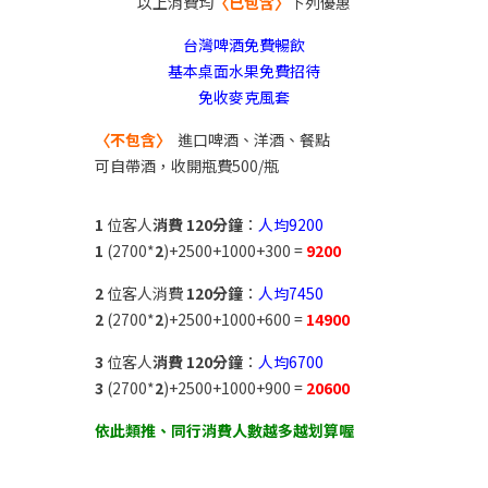
以上消費均
〈已包含〉
下列優惠
台灣啤酒免費暢飲
基本桌面水果免費招待
免收麥克風套
〈不包含〉
進口啤酒、洋酒、餐點
可自帶酒，收開瓶費500/瓶
1
位客人
消費 120分鐘
：
人均9200
1
(2700*
2
)+2500+1000+300 =
9200
2
位客人消費
120分鐘
：
人均7450
2
(2700*
2
)+2500+1000+600 =
14900
3
位客人
消費 120分鐘
：
人均6700
3
(2700*
2
)+2500+1000+900 =
20600
依此類推、同行消費人數越多越划算喔