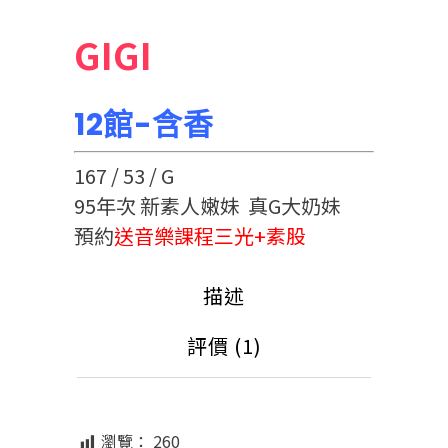
GIGI
12館-含香
167 / 53 / G
95年次 新素人嫩妹 真G大奶妹
預約
送音樂課程三光+素股
描述
評價 (1)
瀏覽：
260