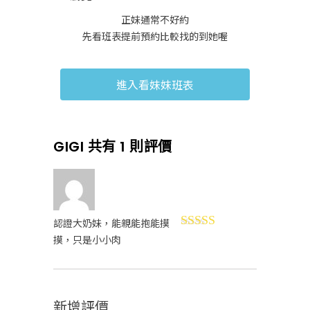
正妹通常不好約
先看班表提前預約比較找的到她喔
進入看妹妹班表
GIGI
共有 1 則評價
認證大奶妹，能親能抱能摸
評分
5
滿分
摸，只是小小肉
5
新增評價