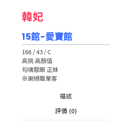
韓妃
15館-愛寶館
166 / 43 / C
高挑 高顏值
勾魂靓眼 正妹
⊗謝絕職業客
描述
評價 (0)