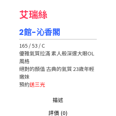
艾瑞絲
2館-沁香閣
165 / 53 / C
優雅氣質拉滿 素人般深邃大眼OL
風格
絕對的顏值 古典的氣質 23歲年輕
嫩妹
預約
送三光
描述
評價 (0)