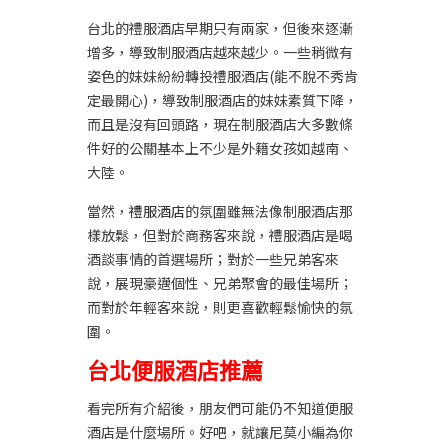
台北的禮服酒店早期只有兩家，但後來逐漸
增多，導致制服酒店越來越少。一些稍微有
姿色的妹妹紛紛轉投禮服酒店(能不脫不秀肯
定最開心)，導致制服酒店的妹妹素質下降，
而且是沒有回頭路，現在制服酒店大多數條
件好的公關基本上不少是外籍女孩如越南、
大陸。
當然，
禮服酒店
的氛圍雖無法像制服酒店那
樣放鬆，但對於商務客來說，禮服酒店是喝
酒談事情的首選場所；對於一些兄弟客來
說，展現豪邁個性、兄弟聚會的最佳場所；
而對於年輕客來說，則更喜歡輕鬆愉快的氛
圍。
台北便服酒店推薦
看完所有介紹後，朋友們可能仍不知道便服
酒店是什麼場所。好吧，就讓尼莫小編為你