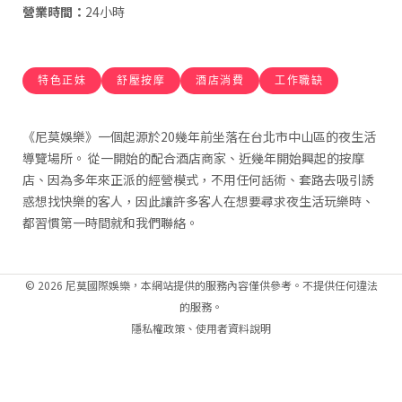
營業時間：
24小時
特色正妹
舒壓按摩
酒店消費
工作職缺
《尼莫娛樂》一個起源於20幾年前坐落在台北市中山區的夜生活
導覽場所。 從一開始的配合酒店商家、近幾年開始興起的按摩
店、因為多年來正派的經營模式，不用任何話術、套路去吸引誘
惑想找快樂的客人，因此讓許多客人在想要尋求夜生活玩樂時、
都習慣第一時間就和我們聯絡。
© 2026 尼莫國際娛樂，本網站提供的服務內容僅供參考。不提供任何違法
的服務。
隱私權政策
、
使用者資料說明