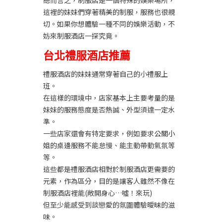
總而言之，制服店是一個特殊的娛樂場所，
這裡的妹妹們穿著精美的制服，服務也很親
切。如果你想體驗一種不同的娛樂活動，不
妨來制服酒店一探究竟。
台北禮服酒店推薦
禮服酒店的妹妹通常穿著自己的小禮服上
班。
在這樣的環境中，店家基本上主要考量的是
妹妹的服務態度是否熱誠、外型須達一定水
準。
一些店家還會有特定要求，例如要求
公關小
姐
的桌邊服務不能怠慢、能主動帶動氣氛等
等。
這些都是禮服酒店相對於制服酒店更需要的
元素，作為區分，目的是讓客人雖然不像在
制服酒店裡能(敞開身心…噓！來玩)
但至少能感受到談戀愛的氛圍體驗曖昧的滋
味。