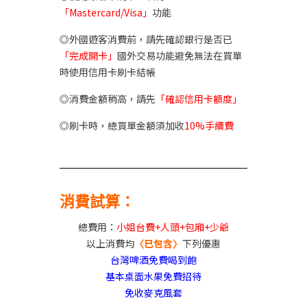
「Mastercard/Visa」
功能
◎外國遊客消費前，請先確認銀行是否已
「完成開卡」
國外交易功能避免無法在買單
時使用信用卡刷卡結帳
◎消費金額稍高，請先
「確認信用卡額度」
◎刷卡時，總買單金額須加收
10%手續費
消費試算：
總費用：
小姐台費+人頭+包廂+少爺
以上消費均
〈已包含〉
下列優惠
台灣啤酒免費喝到飽
基本桌面水果免費招待
免收麥克風套