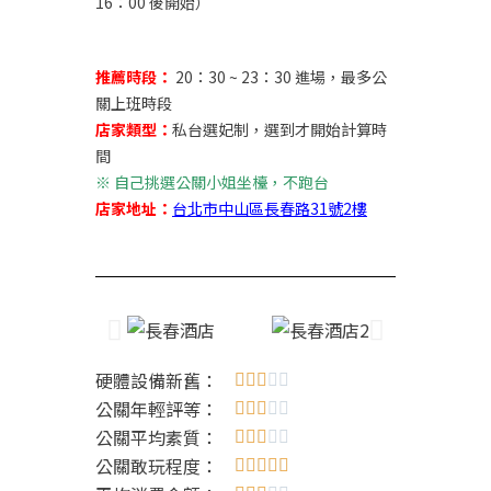
16：00 後開始）
推薦時段：
20：30 ~ 23：30 進場，最多公
關上班時段
店家類型：
私台選妃制，選到才開始計算時
間
※
自己挑選公關小姐坐檯，不跑台
店家地址：
台北市中山區長春路31號2樓
硬體設備新舊：





公關年輕評等：





公關平均素質：





公關敢玩程度：




