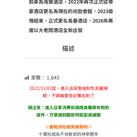
前身為淘寶酒店，2022年再次正式從帝
豪酒
店更名為現在的尚勁會館，2023疫
情結束，正式更名長春酒店，2026年再
度以大老闆酒店全新出發
描述
瀏覽：
1,845
2022/11/07起，進入店家免強制性測量規
範，不再需要登記實名制了
請注意：進入店家消費前請隨身攜帶有照的
證件，方便遇到臨檢時能加速通關
※重點須知避免被剝削※
千萬別成為不肖幹部的待宰肥羊