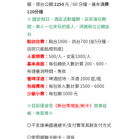
服、領台公關:
2250
元 / 60 分鐘，基本
消費
120分鐘
※
國定假日、酒店活動檔期、店家滿包期
間，單人一位來玩的客人，須選兩位公關坐
台
點訪台費：
點台1000、訪台700 (坐5分鐘、
訪完只能點框到底)
人客頭費：
500/人，女客1000/人
基本桌面：
每包廂依人數計算 200 ~ 600，
有達基消時間，免收
餐啤洋酒：
啤酒招待、洋酒 2000 起/瓶
包廂費用：
每包依人數計算 1500 ~ 6000
少爺小費：
每包廂 1000 元
※目前僅接受
《新台幣現金/刷卡》
買單結
帳，無簽單※
◎不支援美國運通卡/支付寶等其餘支付方式
◎使用銀聯卡刷卡，須有