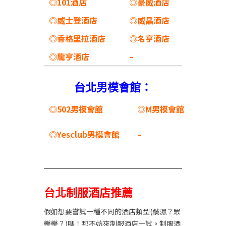
◎101酒店
◎豪威酒店
◎威士登酒店
◎威晶酒店
◎香格里拉酒店
◎名亨酒店
◎龍亨酒店
–
台北男模會館：
◎502男模會館
◎M男模會館
◎Yesclub男模會館
–
台北制服酒店推薦
假如想要嘗試一種不同的酒店類型(鹹濕？眾
樂樂？)嗎！那不妨來制服酒店一試。制服酒