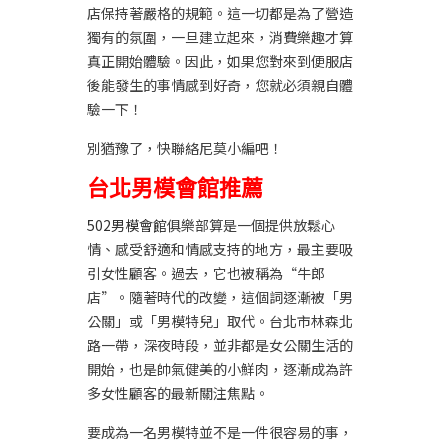
店保持著嚴格的規範。這一切都是為了營造
獨有的氛圍，一旦建立起來，消費樂趣才算
真正開始體驗。因此，如果您對來到便服店
後能發生的事情感到好奇，您就必須親自體
驗一下！
別猶豫了，快聯絡尼莫小編吧！
台北男模會館推薦
502男模會館
俱樂部算是一個提供放鬆心
情、感受舒適和情感支持的地方，最主要吸
引女性顧客。過去，它也被稱為“牛郎
店”。隨著時代的改變，這個詞逐漸被「男
公關」或「男模特兒」取代。台北市林森北
路一帶，深夜時段，並非都是女公關生活的
開始，也是帥氣健美的小鮮肉，逐漸成為許
多女性顧客的最新關注焦點。
要成為一名男模特並不是一件很容易的事，