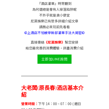
『酒店灌單』時常聽到
為何還總是會有人掉落陷阱呢
不外乎就是貪小便宜
尼莫娛樂已有眾多詳細介紹文章
請務必來玩前先看看
©上酒店不怕被宰幹部灌單手法大揭密©
直接連絡
《尼莫娛樂》
幫您安排
給您最完善的消費體驗，詳盡消費介紹
立即加LINE詢問
大老闆(原長春)酒店基本介
紹
營業時間：
下午 14：00 ~ 07：00 ( 週日