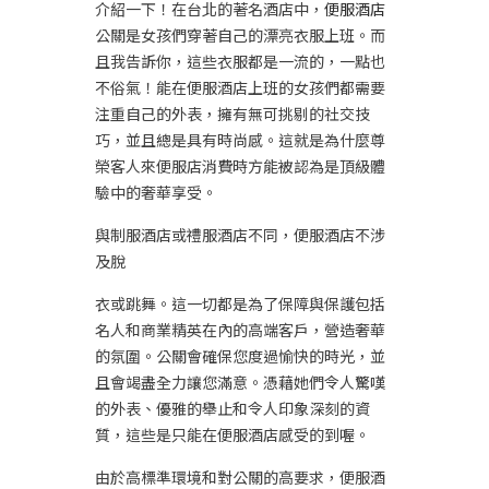
介紹一下！在台北的著名酒店中，
便服酒店
公關是女孩們穿著自己的漂亮衣服上班。而
且我告訴你，這些衣服都是一流的，一點也
不俗氣！能在便服酒店上班的女孩們都需要
注重自己的外表，擁有無可挑剔的社交技
巧，並且總是具有時尚感。這就是為什麼尊
榮客人來便服店消費時方能被認為是頂級體
驗中的奢華享受。
與制服酒店或禮服酒店不同，便服酒店不涉
及脫
衣或跳舞。這一切都是為了保障與保護包括
名人和商業精英在內的高端客戶，營造奢華
的氛圍。公關會確保您度過愉快的時光，並
且會竭盡全力讓您滿意。憑藉她們令人驚嘆
的外表、優雅的舉止和令人印象深刻的資
質，這些是只能在便服酒店感受的到喔。
由於高標準環境和對公關的高要求，便服酒