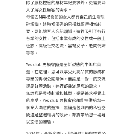
除了嚴格控管的身材年紀要求外，更需要深
入了解女性顧客的需求。
每個去
M男模會館
的女人都有自己的生活瑣
碎煩惱。這時候優秀的男模就顯得相當必
要，要能讓客人忘記煩惱。這裡吸引了各行
各業的女性，包括事業有成的女性或一般上
班族、高級社交名流、黑幫女子、老闆情婦
等等。
Yes club 男模會館
是全新型態的牛郎店首
選。在這裡，您可以享受到高品質的服務和
專業的男模公關陪伴。無論是一對一的交流
還是群體活動，這裡都能滿足您的需求。
無論您是尋找刺激和挑戰，還是追求視覺上
的享受，Yes club 男模會館都能提供給您一
個令人滿意的選擇。無論是包廂內的私密空
間還是整體環境的設計，都將帶給您一場難
以忘懷的體驗。
2024年，全新企劃，引進優質T模與跨模公