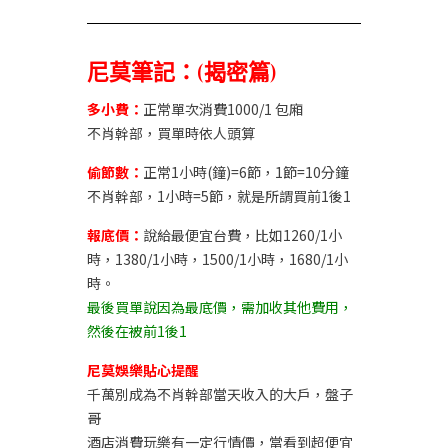
尼莫筆記：(揭密篇)
多小費：
正常單次消費1000/1 包廂
不肖幹部，買單時依人頭算
偷節數：
正常1小時(鐘)=6節，1節=10分鐘
不肖幹部，1小時=5節，就是所謂買前1後1
報底價：
說給最便宜台費，比如1260/1小
時，1380/1小時，1500/1小時，1680/1小
時。
最後買單說因為最底價，需加收其他費用，
然後在被前1後1
尼莫娛樂貼心提醒
千萬別成為不肖幹部當天收入的大戶，盤子
哥
酒店消費玩樂有一定行情價，當看到超便宜