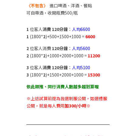
〈不包含〉
進口啤酒、洋酒、餐點
可自帶酒，收開瓶費500/瓶
1
位客人
消費 120分鐘
：
人均6600
1
(1800*
2
)+500+1500+1000 =
6600
2
位客人消費
120分鐘
：
人均5600
2
(1800*
2
)+1000+2000+1000 =
11200
3
位客人
消費 120分鐘
：
人均5100
3
(1800*
2
)+1500+2000+1000 =
15300
依此類推、同行消費人數越多越划算喔
※上述試算前提為皆選制服公關，如選禮服
公關，就是每人費用
加300/小時
※