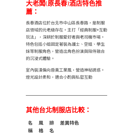
大老闆(原長春)酒店特色推
薦：
長春酒店位於台北市中山區長春路，是制服
店領域的元老級存在。主打「經典制服+互動
玩法」，深耕於制服愛好者與老司機市場。
特色包括小姐固定著裝為護士、空姐、學生
妹等制服角色，營造出角色扮演與陪侍融合
的沉浸式體驗。
室內裝潢偏向昏黃工業風，營造神秘誘惑。
燈光設計柔和，適合小酌與私密互動
其他
台北制服店
比較：
名
風
排
差異特色
稱
格
名