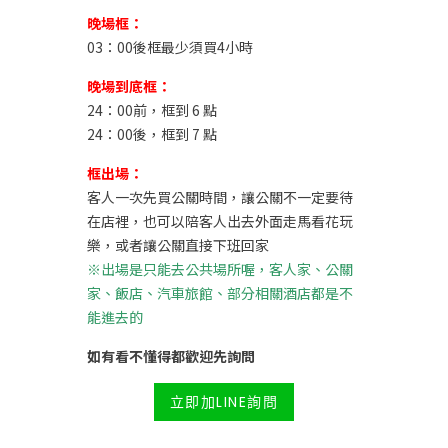
晚場框：
03：00後框最少須買4小時
晚場到底框：
24：00前，框到 6 點
24：00後，框到 7 點
框出場：
客人一次先買公關時間，讓公關不一定要待
在店裡，也可以陪客人出去外面走馬看花玩
樂，或者讓公關直接下班回家
※出場是只能去公共場所喔，客人家、公關
家、飯店、汽車旅館、部分相關酒店都是不
能進去的
如有看不懂得都歡迎先詢問
立即加LINE詢問