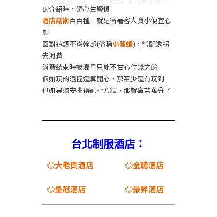
的介紹時，請心生警惕
酒店話術
百百種，就是衝著客人貪小便宜心
態
面對這類不肖幹部(俗稱
小蜜蜂
)，當配誘拐
去消費
消費結束時被灌單只能不甘心付錢之餘
假如玩的過程還算開心，那至少還有玩到
但如果還安排得亂七八糟，那就痛苦萬分了
台北制服酒店：
◎大老闆酒店
◎金聰酒店
◎皇冠酒店
◎豪昇酒店