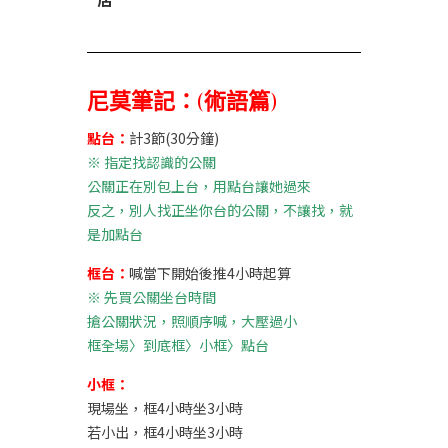
尼莫筆記：(術語篇)
點台：
計3節(30分鐘)
※
指定找認識的公關
公關正在別包上台，用點台讓她過來
反之，別人找正坐你台的公關，不讓找，就
是加點台
框台：
喊當下開始後推4小時起算
※
先買公關坐台時間
搶公關狀況，照順序喊，大壓過小
框全場〉到底框〉小框〉點台
小框：
現場坐，框4小時坐3小時
若小出，框4小時坐3小時