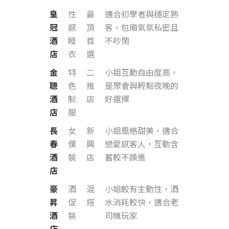
皇
性
最
適合初學者與穩定熟
冠
感
頂
客，包廂氣氛私密且
酒
睡
首
不吵鬧
店
衣
選
金
特
二
小姐互動自由度高，
聰
色
推
是聚會與輕鬆夜晚的
酒
制
店
好選擇
店
服
長
女
新
小姐風格甜美，適合
春
僕
興
戀愛感客人，互動含
酒
裝
店
蓄較不躁進
店
豪
酒
混
小姐較有主動性，酒
昇
促
搭
水消耗較快，適合老
酒
裝
司機玩家
店