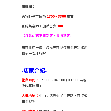
備註欄：
美容師基本價格
2700 ~ 33
00
左右
預約美容師須加點台費
300
【注意此館不收新客，只收熟客】
想來此館一遊、必需先來我這帶你去別館消
費過一次才行喔
-店家介紹-
營業時間：
12：00 ~ 04：00 ( 03：00為最
後收客時間 )
大概地址：
中山北路靠近民生東路
，來時會
和你說喔