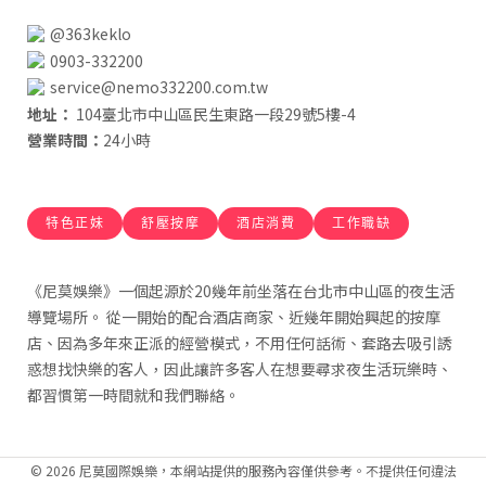
@363keklo
0903-332200
service@nemo332200.com.tw
地址：
104臺北市中山區民生東路一段29號5樓-4
營業時間：
24小時
特色正妹
舒壓按摩
酒店消費
工作職缺
《尼莫娛樂》一個起源於20幾年前坐落在台北市中山區的夜生活
導覽場所。 從一開始的配合酒店商家、近幾年開始興起的按摩
店、因為多年來正派的經營模式，不用任何話術、套路去吸引誘
惑想找快樂的客人，因此讓許多客人在想要尋求夜生活玩樂時、
都習慣第一時間就和我們聯絡。
© 2026 尼莫國際娛樂，本網站提供的服務內容僅供參考。不提供任何違法