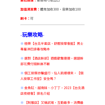
最近捷運：
雙連站-1號出口
加值清潔費：
體育加收300，音樂加收100
刷卡
：
可
-玩樂攻略-
※
極樂【台北半套店、舒壓按摩會館】男士
專屬淋巴排毒攻略本
※
選對【酒店幹部】遊戲歡聲連連，選錯幹
部花費付錢幹譙不斷
※
個工按摩詐騙盛行、仙人跳樣樣來，【個
人按摩工作室】安全嗎？
※
金魚缸、越南妹、小丁丁，2023【台北酒
店夜總會】排名介紹
※
【制服店】又稱武場，互動最多，消費最