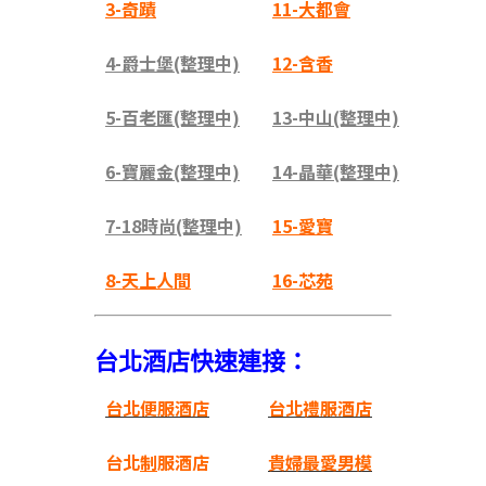
3-奇蹟
11-大都會
4-爵士堡(整理中)
12-含香
5-百老匯(整理中)
13-中山(整理中)
6-寶麗金(整理中)
14-晶華(整理中)
7-18時尚(整理中)
15-愛寶
8-天上人間
16-芯苑
台北酒店快速連接：
台北便服酒店
台北禮服酒店
台北
制
服酒店
貴婦最愛男模