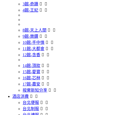
3館-奇蹟
4館-王妃
8館-天上人間
9館-樂鑽
10館-手中情
11館-大都會
12館-含香
14館-頂妝
15館-愛寶
16館-芯林
17館-農安
按摩新知分享
酒店消費
台北便服
台北制服
台北禮服