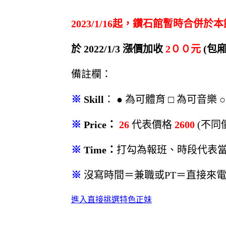
2023/1/16起，鑽石館暫時合併於本
於 2022/1/3 漲價加收
2００元
(包廂
備註欄：
※
Skill
： ● 為可體育 □ 為可音樂 
※
Price：
26
代表價格
2600
(不同
※
Time：
打勾為報班、時段代表當
※
沒寫時間＝兼職或PT＝直接來
進入直接挑選特色正妹