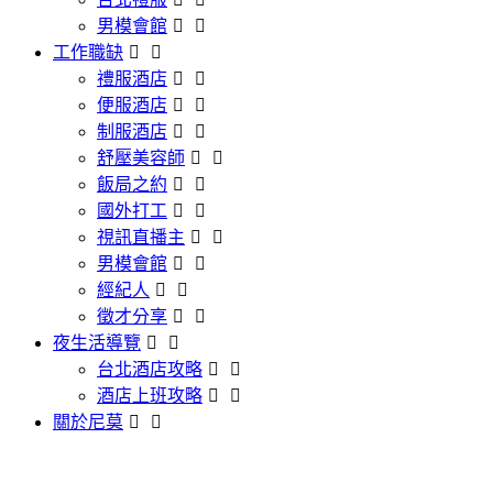
男模會館
工作職缺
禮服酒店
便服酒店
制服酒店
舒壓美容師
飯局之約
國外打工
視訊直播主
男模會館
經紀人
徵才分享
夜生活導覽
台北酒店攻略
酒店上班攻略
關於尼莫