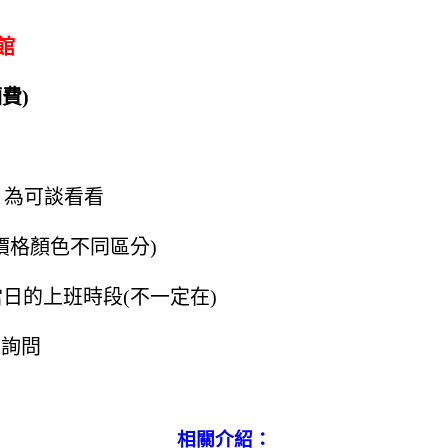
館
費)
○ 為可談看看
價格顏色不同區分)
日的上班時段(不一定在)
電詢問
相關介紹：