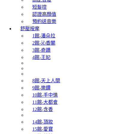
短髮控
認證高顏值
預約送音樂
舒壓按摩
1館-潘朵拉
2館-沁香閣
3館-奇蹟
4館-王妃
8館-天上人間
9館-樂鑽
10館-手中情
11館-大都會
12館-含香
14館-頂妝
15館-愛寶