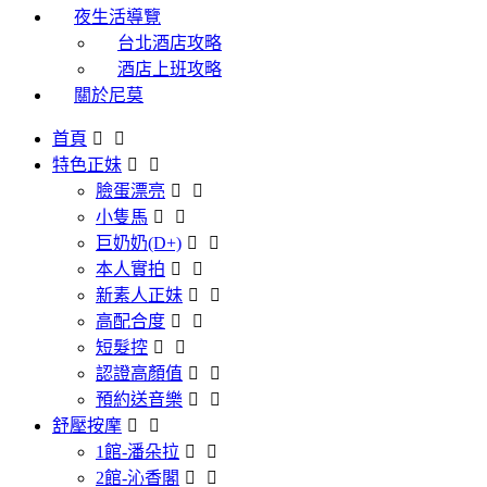
夜生活導覽
台北酒店攻略
酒店上班攻略
關於尼莫
首頁
特色正妹
臉蛋漂亮
小隻馬
巨奶奶(D+)
本人實拍
新素人正妹
高配合度
短髮控
認證高顏值
預約送音樂
舒壓按摩
1館-潘朵拉
2館-沁香閣