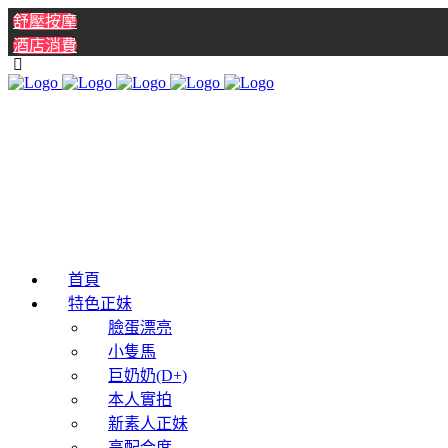
舒壓按摩
酒店消費
首頁
特色正妹
臉蛋漂亮
小隻馬
巨奶奶(D+)
本人實拍
新素人正妹
高配合度