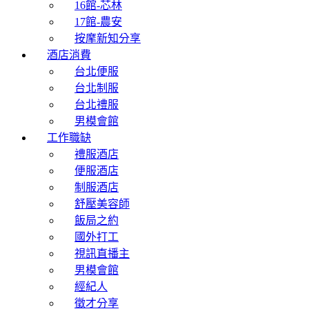
16館-芯林
17館-農安
按摩新知分享
酒店消費
台北便服
台北制服
台北禮服
男模會館
工作職缺
禮服酒店
便服酒店
制服酒店
舒壓美容師
飯局之約
國外打工
視訊直播主
男模會館
經紀人
徵才分享